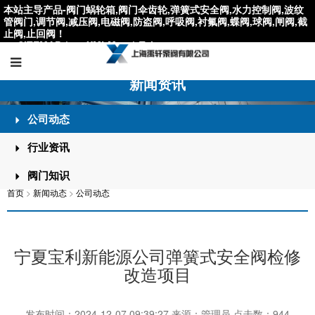
本站主导产品-阀门蜗轮箱,阀门伞齿轮,弹簧式安全阀,水力控制阀,波纹
管阀门,调节阀,减压阀,电磁阀,防盗阀,呼吸阀,衬氟阀,蝶阀,球阀,闸阀,截
止阀,止回阀！
SITEMAP
|
XMLMap
|
Tel：
021-59795176
新闻资讯
公司动态
行业资讯
阀门知识
首页
>
新闻动态
>
公司动态
宁夏宝利新能源公司弹簧式安全阀检修
改造项目
发布时间：2024-12-07 09:39:27 来源：管理员 点击数：
944