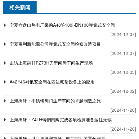
相关新闻
宁夏六盘山热电厂采购A48Y-100I-DN100弹簧式安全阀
[2024-12-07]
宁夏宝利新能源公司弹簧式安全阀检修改造项目
[2024-12-07]
走访上海禹轩PZ73H刀型闸阀车间生产现场
[2024-12-05]
A42F46衬氟安全阀在四达氟塑设备上的应用
[2024-12-02]
上海禹轩：不锈钢阀门生产车间的卓越制造之旅
[2024-11-26]
上海禹轩：Z41H铸钢闸阀完成各项检测准备运往无锡
[2024-11-26]
上海禹轩：以品质坚守市场，阀门驱动装置领跑者